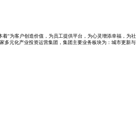
年，本着"为客户创造价值，为员工提供平台，为心灵增添幸福，为
一家多元化产业投资运营集团，集团主要业务板块为：城市更新