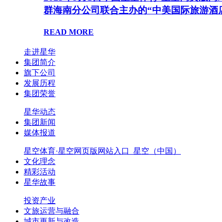
群海南分公司联合主办的“中美国际旅游酒店
READ MORE
走进星华
集团简介
旗下公司
发展历程
集团荣誉
星华动态
集团新闻
媒体报道
星空体育·星空网页版网站入口_星空（中国）
文化理念
精彩活动
星华故事
投资产业
文旅运营与融合
城市更新与改造