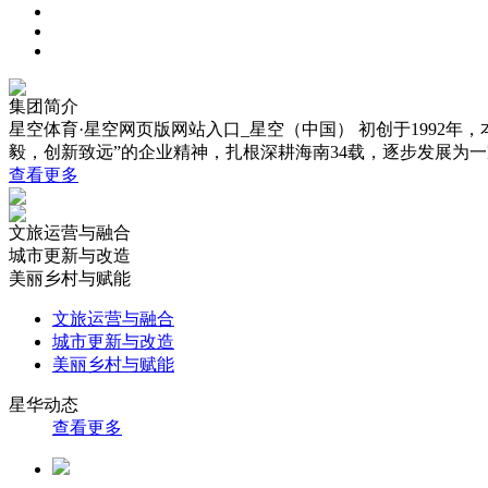
集团简介
星空体育·星空网页版网站入口_星空（中国） 初创于1992
毅，创新致远”的企业精神，扎根深耕海南34载，逐步发展为
查看更多
文旅运营与融合
城市更新与改造
美丽乡村与赋能
文旅运营与融合
城市更新与改造
美丽乡村与赋能
星华动态
查看更多