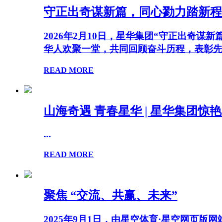
守正出奇谋新篇，同心勠力踏新程 |
2026年2月10日，星华集团“守正出奇谋
华人欢聚一堂，共同回顾奋斗历程，表彰先进
READ MORE
山海奇遇 青春星华 | 星华集团惊艳
...
READ MORE
聚焦 “交流、共赢、未来”
2025年9月1日，由星空体育·星空网页