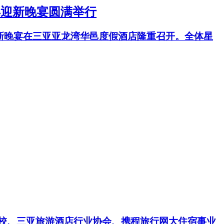
6年迎新晚宴圆满举行
26迎新晚宴在三亚亚龙湾华邑度假酒店隆重召开。全体星
斯分校、三亚旅游酒店行业协会、携程旅行网大住宿事业