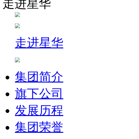
走进星华
走进星华
集团简介
旗下公司
发展历程
集团荣誉