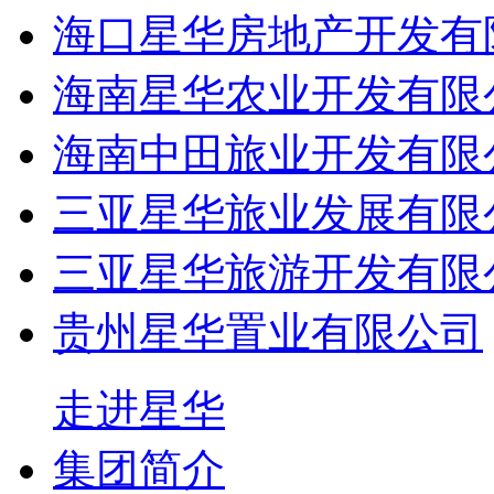
海口星华房地产开发有
海南星华农业开发有限
海南中田旅业开发有限
三亚星华旅业发展有限
三亚星华旅游开发有限
贵州星华置业有限公司
走进星华
集团简介