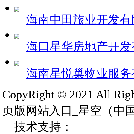
海南中田旅业开发有
海口星华房地产开发
海南星悦巢物业服务
CopyRight © 2021 All
页版网站入口_星空（
技术支持：