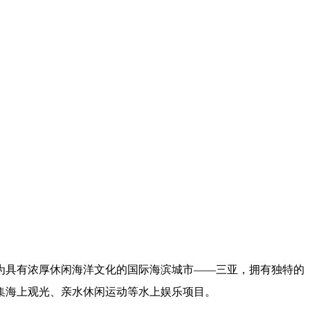
作为具有浓厚休闲海洋文化的国际海滨城市——三亚，拥有独特的
集海上观光、亲水休闲运动等水上娱乐项目。