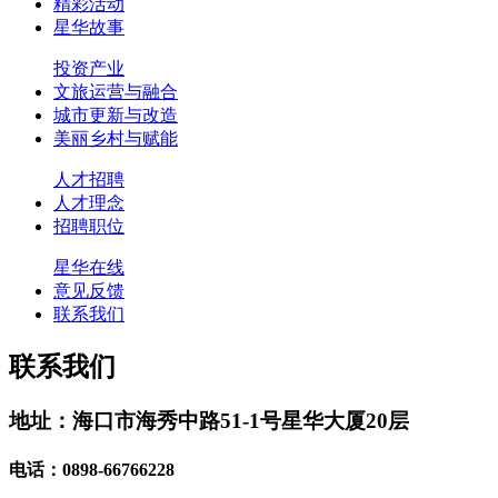
精彩活动
星华故事
投资产业
文旅运营与融合
城市更新与改造
美丽乡村与赋能
人才招聘
人才理念
招聘职位
星华在线
意见反馈
联系我们
联系我们
地址：海口市海秀中路51-1号星华大厦20层
电话：0898-66766228