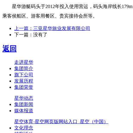
星华游艇码头于2012年投入使用营运，码头海岸线长179m
乘客侯船区、游客用餐区、贵宾接待会所等。
上一篇：三亚星华旅业发展有限公司
下一篇：没有了
返回
走进星华
集团简介
旗下公司
发展历程
集团荣誉
星华动态
集团新闻
媒体报道
星空体育·星空网页版网站入口_星空（中国）
文化理念