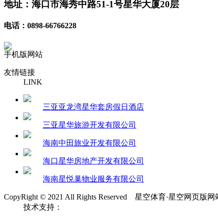
地址：海口市海秀中路51-1号星华大厦20层
电话：0898-66766228
手机版网站
友情链接
LINK
三亚亚龙湾星华套房假日酒店
三亚星华旅游开发有限公司
海南中田旅业开发有限公司
海口星华房地产开发有限公司
海南星悦巢物业服务有限公司
CopyRight © 2021 All Rights Reserved 星空体育·
技术支持：