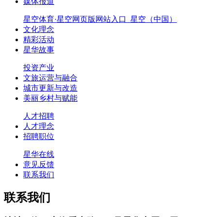
媒体报道
星空体育·星空网页版网站入口_星空（中国）
文化理念
精彩活动
星华故事
投资产业
文旅运营与融合
城市更新与改造
美丽乡村与赋能
人才招聘
人才理念
招聘职位
星华在线
意见反馈
联系我们
联系我们