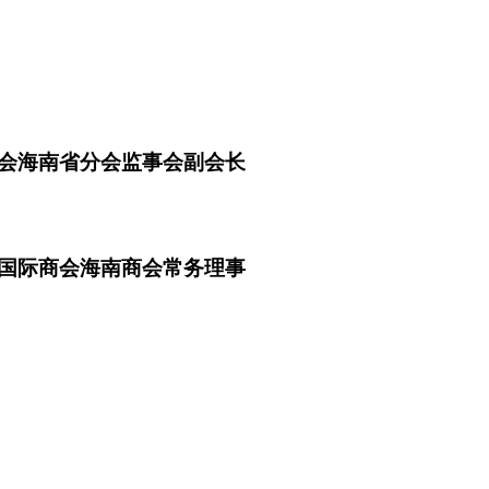
会海南省分会监事会副会长
国际商会海南商会常务理事